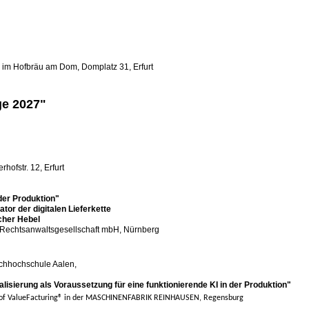
 Hofbräu am Dom, Domplatz 31, Erfurt
e 2027"
tr. 12, Erfurt
der Produktion"
r digitalen Lieferkette
er Hebel
 Rechtsanwaltsgesellschaft mbH, Nürnberg
achhochschule Aalen,
alisierung als Voraussetzung für eine funktionierende KI in der Produktion"
of ValueFacturing® in der MASCHINENFABRIK REINHAUSEN, Regensburg