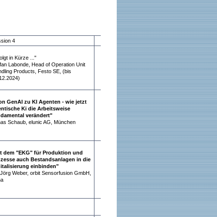
sion 4
folgt in Kürze ..."
fan Labonde, Head of Operation Unit
dling Products, Festo SE, (bis
12.2024)
on GenAI zu KI Agenten - wie jetzt
ntische Ki die Arbeitsweise
damental verändert"
as Schaub, elunic AG, München
t dem "EKG" für Produktion und
zesse auch Bestandsanlagen in die
italisierung einbinden"
 Jörg Weber, orbit Sensorfusion GmbH,
na