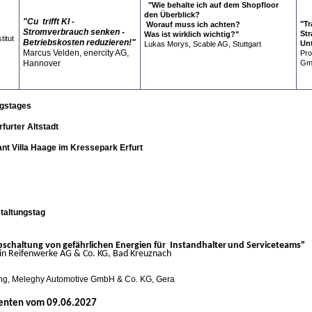
"Wie behalte ich auf dem Shopfloor
den Überblick?
"Cu trifft KI -
"Tr
Worauf muss ich achten?
Stromverbrauch senken -
Str
Was ist wirklich wichtig?"
titut
Betriebskosten reduzieren!"
Un
Lukas Morys, Scable AG, Stuttgart
Marcus Velden, enercity AG,
Pro
Hannover
Gm
ngstages
furter Altstadt
t Villa Haage im Kressepark Erfurt
taltungstag
haltung von
gefährlichen Energien für Instandhalter
und Serviceteams"
enwerke AG & Co. KG, Bad Kreuznach
ung, Meleghy Automotive GmbH & Co. KG, Gera
renten vom 09.06.2027