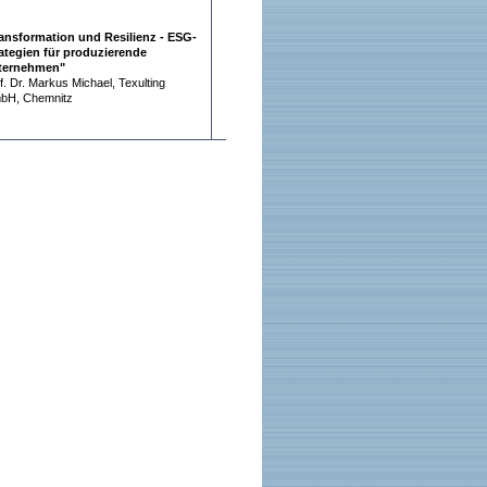
ansformation und Resilienz - ESG-
ategien für produzierende
ternehmen"
f. Dr. Markus Michael, Texulting
bH, Chemnitz