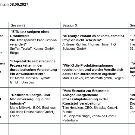
en am 08.06.2027
Session 2
Session 3
Ses
-
"Effizienz steigern ohne
en
Großinvest:
"AI ready? Worauf es ankomt, damit KI-
"...
Wie Transparenz Produktions
Projekte nicht scheitern"
Ste
verändert"
Andreas Richter, Thomas Höne, TIQ
Han
Steffen Tetzlaff, Komos GmbH,
Solutions GmbH
31.
tz
Bürgel
"KI-gestützte selbstregelnde
hen
"V
Prozessketten in der
"Wie KI die Produktionsplanung
age
duroplastischen Verarbeitung -
revolutioniert und welche Vorteile sich
n
fun
Ein Anwenderbericht"
daraus für Unternehmen ergeben"
Jon
Dr. Martin Juhrisch, Symate
Marius Löcker, ifm statmath gmbh, Siegen
GmbH, Dresden
"Vom Extruder zur Erkenntnis:
"
Resilliente Energie- und
Anlagenübergreifende
"Mi
r
Medienversorgung in der
Prozessdigitalisierung in der
Pro
Industrie"
Kunststoffverarbeitung"
Dig
Mario Miljkovic, E.ON Business
TIim Hencken, CEO, Sitraplas GmbH,
Dr.
Solutions Deutschland GmbH,
Bünde,
Je
Essen
Dr. Benjamin Nagel, verlinked GmbH,
g
Paderborn