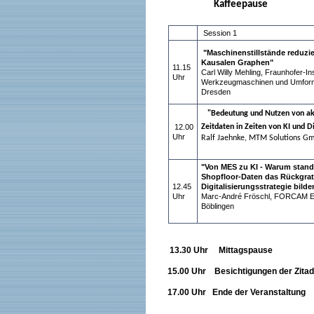
Kaffeepause
Session 1
"Maschinenstillstände reduzie
Kausalen Graphen"
11.15
Carl Willy Mehling, Fraunhofer-Inst
Uhr
Werkzeugmaschinen und Umform
Dresden
"Bedeutung und Nutzen von ak
12.00
Zeitdaten in Zeiten von KI und Di
Uhr
Ralf Jaehnke, MTM Solutions G
"Von MES zu KI - Warum standa
Shopfloor-Daten das Rückgrat
12.45
Digitalisierungsstrategie bilde
Uhr
Marc-André Fröschl, FORCAM 
Böblingen
13.30 Uhr Mittagspause
15.00 Uhr Besichtigungen der Zitadell
17.00 Uhr Ende der Veranstaltung