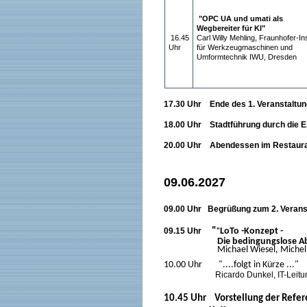
"OPC UA und umati als
Wegbereiter für KI"
16.45
Carl Willy Mehling, Fraunhofer-Ins
Uhr
für Werkzeugmaschinen und
Umformtechnik IWU, Dresden
1
7.30 Uhr Ende des 1. Veranstaltu
18.00 Uhr Stadtführung durch die Er
20.00 Uhr Abendessen im Restauran
09.06.2027
09.00 Uhr Begrüßung zum 2. Verans
09.15 Uhr
"
LoTo -Konzept -
"
Die bedingungslose Absc
Michael Wiesel, Michelin Reif
10.00 Uhr "....folgt in Kürze ..."
Ricardo Dunkel, IT-Leit
10.45 Uhr Vorstellung der Refe