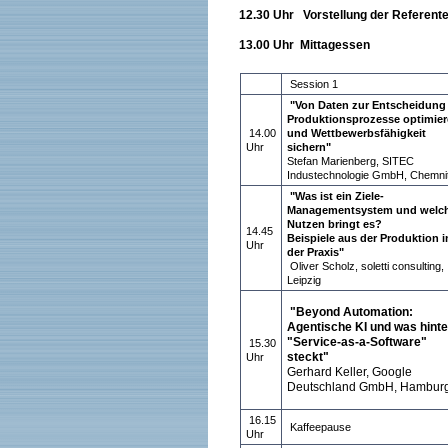
12.30 Uhr Vorstellung der Referent
13.00 Uhr Mittagessen
Session 1
"Von Daten zur Entscheidung 
Produktionsprozesse optimier
14.00
und Wettbewerbsfähigkeit
Uhr
sichern"
Stefan Marienberg, SITEC
Industechnologie GmbH, Chemni
"Was ist ein Ziele-
Managementsystem und welc
Nutzen bringt es?
14.45
Beispiele aus der Produktion i
Uhr
der Praxis"
Oliver Scholz, soletti consulting,
Leipzig
"Beyond Automation:
Agentische KI und was hinte
"Service-as-a-Software"
15.30
steckt"
Uhr
Gerhard Keller, Google
Deutschland GmbH, Hambur
16.15
Kaffeepause
Uhr