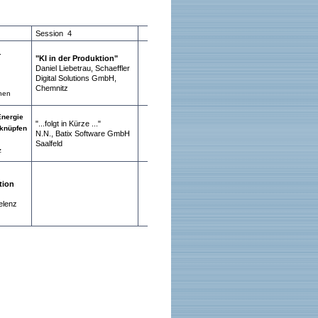
Session 4
-
"KI in der Produktion"
Daniel Liebetrau, Schaeffler
Digital Solutions GmbH,
Chemnitz
hen
Energie
"...folgt in Kürze ..."
rknüpfen
N.N., Batix Software GmbH
Saalfeld
z
tion
elenz