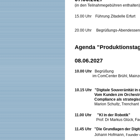
(in den Teilnahmegebühren enthalten)
15.00 Uhr Führung Zitadelle Erfurt
20.00 Uhr Begrüßungs-Abendessen im
Agenda "Produktionstag
08.06.2027
10.00 Uhr
Begrüßung
im ComCenter Brühl, Mainzerhofs
10.15 Uhr "Digitale Souveränität in 
Vom Kunden zm Orchestrator de
Compliance als strategisch
Marion Schultz, Trenchant
11.00 Uhr
"KI in der Robotik"
Prof. Dr Markus Glück, F
11.45 Uhr
"Die Grundlagen der Digit
Johann Hofmann,
Founder 