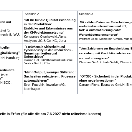
Session 2
Session 3
"ML/KI für die Qualitätssicherung
ren mit
Mit validen Daten zur Entscheidung 
in der Produktion:
wieIndustrieunternehmen mit IoT,
Einblicke und Erkenntnisse aus
SAP &
Automatisierung echte
itut für
der KI-Projektumsetzung"
technik IWU,
Wertschöpfung generieren"
Konstanze Olschewski, Alpha
Wolfram Beck, Membrain GmbH, Münc
Analytics UG & Co. KG, Jena
"Funktionale Sicherheit und
tuellen
"Vom Zahlerwert zur Entscheidung. 
Cybersecurity in der Produktions -
gitalisierung"
verstehen,
mit Produktionsdaten ve
Gemeinsamkeiten und
Unterschiede"
mbH, Hamburg
und sofort reagieren"
Florian Kiel, TÜV Rheinland Industrie
Christian Groß, in.hub GmbH, Chemnit
Service GmbH, Köln
rdisierte
"
Mehr Output, weniger Stillstand:
 jeder
Suchzeiten reduzieren, Prozesse
"OT360 - Sicherheit in der Produk
n"
automatisieren"
ohne neue Investionen"
ENISCO,
Sven Futschik, Inwerken AG,
Carsten Finke, INspares GmbH, Erk
Isernhagen
e in Erfurt (für alle die am 7.6.2027 nicht teilnehme konten)