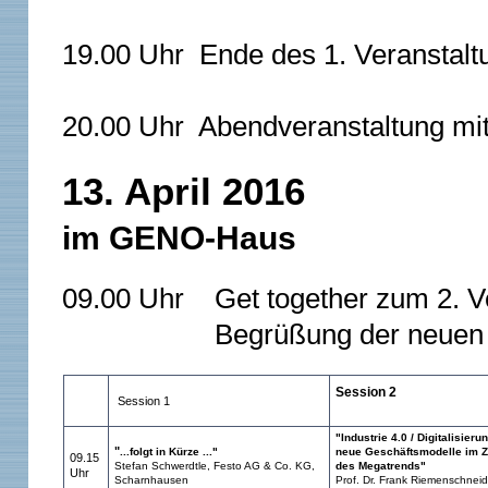
19.00 Uhr Ende des 1. Veranstalt
20.00 Uhr Abendveranstaltung mi
13. April 2016
im GENO-Haus
09.00 Uhr Get together zum 2. V
Begrüßung der neuen
Session 2
Session 1
"Industrie 4.0 / Digitalisierun
"
...folgt in Kürze ..."
neue Geschäftsmodelle im 
09.15
Stefan Schwerdtle, Festo AG & Co. KG,
des Megatrends"
Uhr
Scharnhausen
Prof. Dr. Frank Riemenschneid