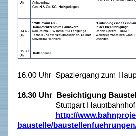
Gerd Ohl, Limtronik GmbH,
Uhr
Anlagenbau
GmbH & Co. KG, Holzgerlingen
"Mittelstand 4.0 -
"Einführung eines Feinpl
Kompetenzzentrum Hannover"
in der Blechfertigung"
14.45
Karl Doreth, IFW Institut für Fertigungs-
Dennis Specht, TRUMPF
Technik und Werkzeugmaschinen, Leibniz
Werkzeugmaschinen GmbH,
Uhr
Universität Hannover
Ditzingen
15.30
Kaffeepause
Uhr
16.00 Uhr Spaziergang zum Haupt
16.30 Uhr Besichtigung Baustel
Stuttgart Hauptbahnhof (St
http://www.bahnprojek
baustelle/baustellenfuehrungen