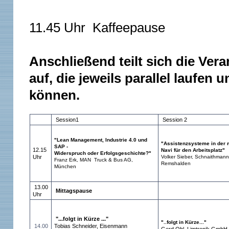
11.45 Uhr Kaffeepause
Anschließend teilt sich die Ver
auf, die jeweils parallel laufen
können.
Session1
Session 2
"Lean Management, Industrie 4.0 und
"Assistenzsysteme in der 
SAP -
12.15
Navi für den Arbeitsplatz"
Widerspruch oder Erfolgsgeschichte?"
Uhr
Volker Sieber, Schnaithman
Franz Erk, MAN Truck & Bus AG,
Remshalden
München
13.00
Mittagspause
Uhr
"...folgt in Kürze ..."
"..folgt in Kürze...
"
14.00
Tobias Schneider, Eisenmann