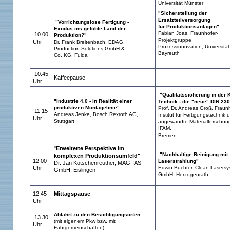
Universität Münster
"Sicherstellung der
Ersatzteilversorgung
"
Vorrichtungslose Fertigung -
für Produktionsanlagen"
Exodus ins gelobte Land der
Fabian Joas, Fraunhofer-
10.00
Produktion?"
Projektgruppe
Uhr
Dr. Frank Breitenbach, EDAG
Prozessinnovation, Universität
Production Solutions GmbH &
Bayreuth
Co. KG, Fulda
10.45
Kaffeepause
Uhr
"Qualitätssicherung in der K
"Industrie 4.0 - in Realität einer
Technik - die "neue" DIN 23
produktiven Montagelinie"
Prof. Dr. Andreas Groß, Fraun
11.15
Andreas Jenke, Bosch Rexroth AG,
Institut für Fertigungstechnik 
Uhr
Stuttgart
angewandte Materialforschun
IFAM,
Bremen
"
Erweiterte Perspektive im
"Nachhaltige Reinigung mit
komplexen Produktionsumfeld"
12.00
Laserstrahlung"
Dr. Jan Kotschenreuther, MAG-IAS
Uhr
Edwin Büchter, Clean-Lasers
GmbH, Eislingen
GmbH, Herzogenrath
12.45
Mittagspause
Uhr
Abfahrt zu den Besichtigungsorten
13.30
(mit eigenem Pkw bzw. mit
Uhr
Fahrgemeinschaften)